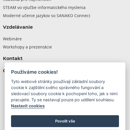
STEAM vo výučbe informatického myslenia
Moderné učenie jazykov so SANAKO Connect
Vzdelávanie
Webináre
Workshopy a prezentácie
Kontakt
Cenník
Používáme cookies!
Tyto webové stránky používají základní soubory
cookie k zajištění svého správného fungování a
sledovací soubory cookie k pochopení toho, jak s nimi
pracujete. Ty se nastavují pouze po udělení souhlasu.
Nastavit cookies
PROFIMEDIA s.r.o., Tř. Spojenců 18, 746 01 Opava |
Povolit vše
Pobočka: Ocelářská 891/16, 190 00 Praha 9 - Vysočany |