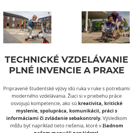
TECHNICKÉ VZDELÁVANIE
PLNÉ INVENCIE A PRAXE
Pripravené študentské výzvy idú ruka v ruke s potrebami
moderného vzdelávania. Žiaci si v priebehu práce
osvojujú kompetencie, ako sú
kreativita, k
ritické
myslenie, s
polupráca, k
omunikácii, práci s
informáciami či zvládanie sebakontroly.
Výsledkom
môžu byť napríklad tieto riešenia, ktoré v
žiadnom