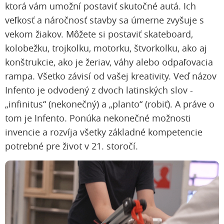
ktorá vám umožní postaviť skutočné autá. Ich
veľkosť a náročnosť stavby sa úmerne zvyšuje s
vekom žiakov. Môžete si postaviť skateboard,
kolobežku, trojkolku, motorku, štvorkolku, ako aj
konštrukcie, ako je žeriav, váhy alebo odpaľovacia
rampa. Všetko závisí od vašej kreativity. Veď názov
Infento je odvodený z dvoch latinských slov -
„infinitus“ (nekonečný) a „planto“ (robiť). A práve o
tom je Infento. Ponúka nekonečné možnosti
invencie a rozvíja všetky základné kompetencie
potrebné pre život v 21. storočí.