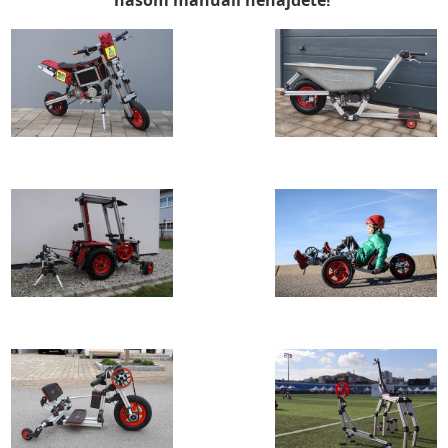
našom manuáli nenájdete!