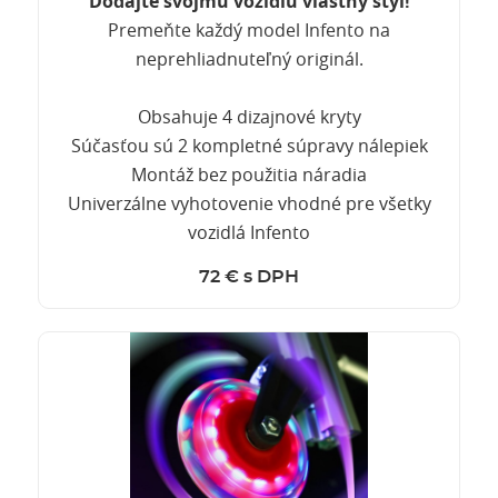
Dodajte svojmu vozidlu vlastný štýl!
Premeňte každý model Infento na
neprehliadnuteľný originál.
Obsahuje 4 dizajnové kryty
Súčasťou sú 2 kompletné súpravy nálepiek
Montáž bez použitia náradia
Univerzálne vyhotovenie vhodné pre všetky
vozidlá Infento
72 € s DPH