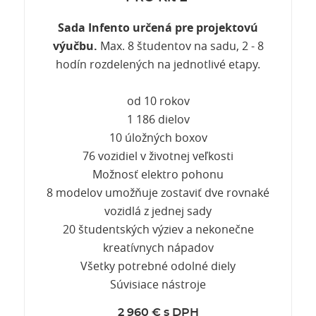
Sada Infento určená pre projektovú
výučbu.
Max. 8 študentov na sadu, 2 - 8
hodín rozdelených na jednotlivé etapy.
od 10 rokov
1 186 dielov
10 úložných boxov
76 vozidiel v životnej veľkosti
Možnosť elektro pohonu
8 modelov umožňuje zostaviť dve rovnaké
vozidlá z jednej sady
20 študentských výziev a nekonečne
kreatívnych nápadov
Všetky potrebné odolné diely
Súvisiace nástroje
2 960 € s DPH