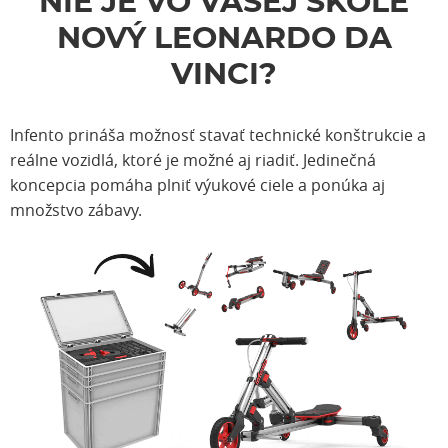
NIE JE VO VAŠEJ ŠKOLE
NOVÝ LEONARDO DA
VINCI?
Infento prináša možnosť stavať technické konštrukcie a
reálne vozidlá, ktoré je možné aj riadiť. Jedinečná
koncepcia pomáha plniť výukové ciele a ponúka aj
množstvo zábavy.